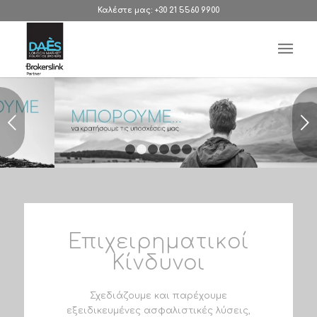
Καλέστε μας: +30 21 5560 9900
Next
1
2
3
4
5
6
Επιχειρηματικοί
Κίνδυνοι
Σχεδιάζουμε και παρέχουμε
εξειδικευμένες ασφαλιστικές λύσεις,