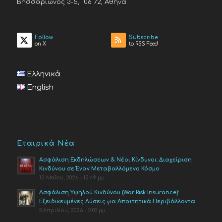
Βησσαρίωνος 3-5, 106 72, Αθήνα
Follow
Subscribe
on X
to RSS Feed
Ελληνικά
English
Εταιρικά Νέα
Ασφάλιση Εκδηλώσεων & Νέοι Κίνδυνοι: Διαχείριση
Κινδύνου σε Έναν Μεταβαλλόμενο Κόσμο
12 Μαΐου, 2026 - 12:49 μμ
Ασφάλιση Υψηλού Κινδύνου (War Risk Insurance):
Εξειδικευμένες Λύσεις για Απαιτητικά Περιβάλλοντα
3 Απριλίου, 2026 - 2:03 μμ