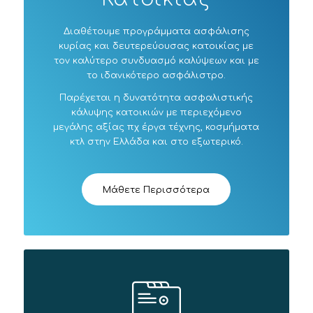
Διαθέτουμε προγράμματα ασφάλισης
κυρίας και δευτερεύουσας κατοικίας με
τον καλύτερο συνδυασμό καλύψεων και με
το ιδανικότερο ασφάλιστρο.
Παρέχεται η δυνατότητα ασφαλιστικής
κάλυψης κατοικιών με περιεχόμενο
μεγάλης αξίας πχ έργα τέχνης, κοσμήματα
κτλ στην Ελλάδα και στο εξωτερικό.
Μάθετε Περισσότερα