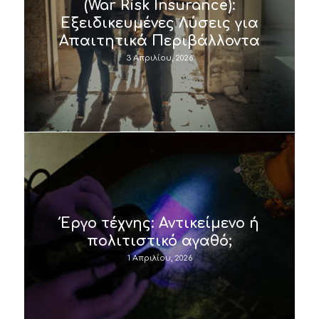
(War Risk Insurance):
Εξειδικευμένες Λύσεις για
Απαιτητικά Περιβάλλοντα
3 Απριλίου, 2026
Έργο τέχνης: Αντικείμενο ή
πολιτιστικό αγαθό;
1 Απριλίου, 2026