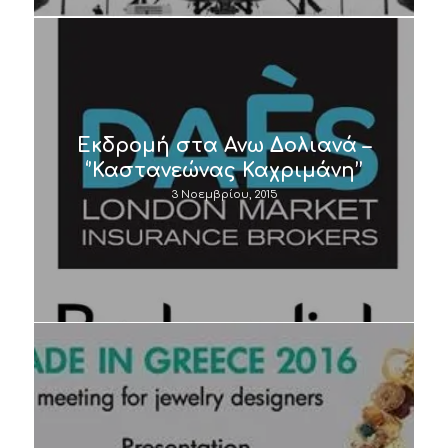
Εκδρομή στα Ανω Δολιανά –
‘’Καστανεώνας Καχριμάνη’’
3 Νοεμβρίου, 2015