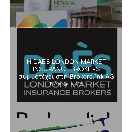
Η DAÈS LONDON MARKET
INSURANCE BROKERS
συμμετέχει στη Brokerslink AG
19 Οκτωβρίου, 2016