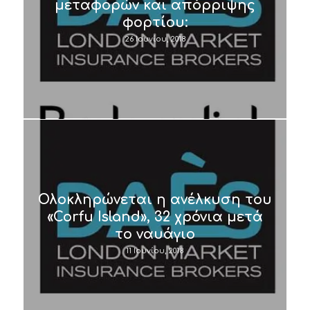
μεταφορών και απόρριψης
φορτίου:
26 Ιουνίου, 2018
Ολοκληρώνεται η ανέλκυση του
«Corfu Island», 32 χρόνια μετά
το ναυάγιο
11 Ιουνίου, 2018