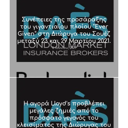
Συνέπειες της προσάραξης
του γιγαντιαίου πλοίου “Ever
Given” στη Διώρυγα του Σουέζ
μεταξύ 23 και 29 Μαρτίου 2021.
5 Ιουνίου, 2021
Η αγορά Lloyd’s προβλέπει
μεγάλες ζημιές από το
πρόσφατο γεγονός του
κλεισίματος της Διώρυγας του