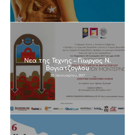
Νεα της Τεχνης – Γιωργος Ν.
Βογιατζογλου
25 Ιανουαρίου, 2017