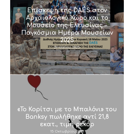
Επίσκεψη της DAÉS στον
Αρχαιολογικό Χώρο και το
Μουσείο της Ελευσίνας –
Παγκόσμια Ημέρα Μουσείων
2025
29 Μαΐου, 2025
«Το Κορίτσι με το Μπαλόνι» του
Banksy πωλήθηκε αντί 21,8
εκατ., τιμή ρεκόρ
15 Οκτωβρίου, 2021