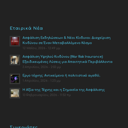
Εταιρικά Νέα
Ασφάλιση Εκδηλώσεων & Νέοι Κίνδυνοι: Διαχείριση
Κινδύνου σε Έναν Μεταβαλλόμενο Κόσμο
12 Μαΐου, 2026 - 12:49 μμ
Ασφάλιση Υψηλού Κινδύνου (War Risk Insurance):
Εξειδικευμένες Λύσεις για Απαιτητικά Περιβάλλοντα
3 Απριλίου, 2026 - 2:03 μμ
Έργο τέχνης: Αντικείμενο ή πολιτιστικό αγαθό;
1 Απριλίου, 2026 - 1:25 μμ
Η Αξία της Τέχνης και η Σημασία της Ασφάλισης
13 Φεβρουαρίου, 2026 - 11:53 πμ
Συνεργάτες