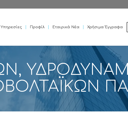
Υπηρεσίες
Προφίλ
Εταιρικά Νέα
Χρήσιμα Έγγραφα
ΩΝ, ΥΔΡΟΔΥΝΑ
ΒΟΛΤΑΪΚΩΝ Π