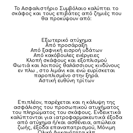
Το Ασφαλιστήριο Συμβόλαιο καλύπτει το
σκάφος και τους επιβάτες από ζημιές που
θα προκύψουν από:
Εξωτερικό ατύχημα
Aπό προσάραξη
Από ξαφνική εισροή υδάτων
Από κακόβουλες ενέργειες
Κλοπή σκάφους και εξοπλισμού
Φωτιά και λοιπούς θαλάσσιους κινδύνους
εν πλω , στο λιμάνι και ενώ ευρίσκεται
παροπλισμένο στην ξηρά.
Αστική ευθύνη τρίτων
Επιπλέον, παρέχεται και η κάλυψη της
ασφάλισης του προσωπικού ατυχήματος
του πληρώματος του σκάφους. Ενδεικτικά
καλύπτονται για ιατροφαρμακευτικά έξοδα
από ατύχημα ή/και ασθένεια, απώλεια
ζωής, έξοδα επαναπατρισμού, Μόνιμη
Ολική Ανικανότητα κλπ