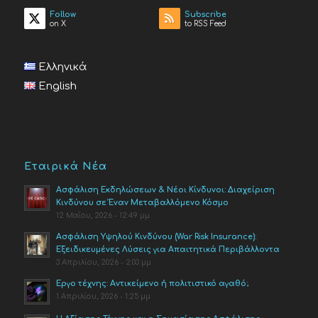
Follow
Subscribe
on X
to RSS Feed
Ελληνικά
English
Εταιρικά Νέα
Ασφάλιση Εκδηλώσεων & Νέοι Κίνδυνοι: Διαχείριση
Κινδύνου σε Έναν Μεταβαλλόμενο Κόσμο
12 Μαΐου, 2026 - 12:49 μμ
Ασφάλιση Υψηλού Κινδύνου (War Risk Insurance):
Εξειδικευμένες Λύσεις για Απαιτητικά Περιβάλλοντα
3 Απριλίου, 2026 - 2:03 μμ
Έργο τέχνης: Αντικείμενο ή πολιτιστικό αγαθό;
1 Απριλίου, 2026 - 1:25 μμ