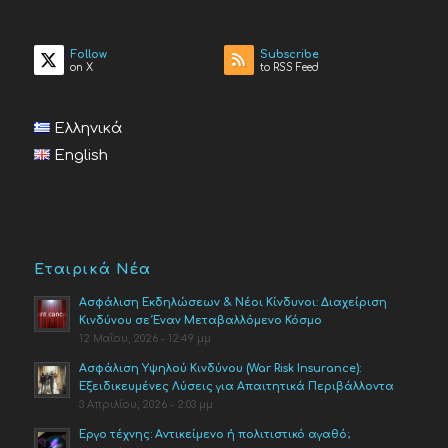
Follow
Subscribe
on X
to RSS Feed
Ελληνικά
English
Εταιρικά Νέα
Ασφάλιση Εκδηλώσεων & Νέοι Κίνδυνοι: Διαχείριση
Κινδύνου σε Έναν Μεταβαλλόμενο Κόσμο
12 Μαΐου, 2026 - 12:49 μμ
Ασφάλιση Υψηλού Κινδύνου (War Risk Insurance):
Εξειδικευμένες Λύσεις για Απαιτητικά Περιβάλλοντα
3 Απριλίου, 2026 - 2:03 μμ
Έργο τέχνης: Αντικείμενο ή πολιτιστικό αγαθό;