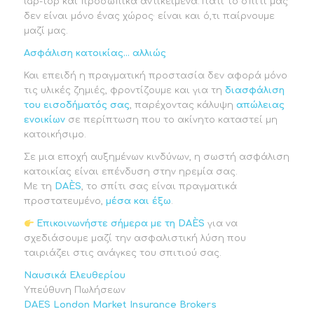
lap-top και προσωπικά αντικείμενα. Γιατί το σπίτι μας
δεν είναι μόνο ένας χώρος· είναι και ό,τι παίρνουμε
μαζί μας.
Ασφάλιση κατοικίας… αλλιώς
Και επειδή η πραγματική προστασία δεν αφορά μόνο
τις υλικές ζημιές, φροντίζουμε και για τη
διασφάλιση
του εισοδήματός σας
, παρέχοντας κάλυψη
απώλειας
ενοικίων
σε περίπτωση που το ακίνητο καταστεί μη
κατοικήσιμο.
Σε μια εποχή αυξημένων κινδύνων, η σωστή ασφάλιση
κατοικίας είναι επένδυση στην ηρεμία σας.
Με τη
DA
È
S
, το σπίτι σας είναι πραγματικά
προστατευμένο,
μέσα και έξω
.
Επικοινωνήστε σήμερα με τη DAÈS
για να
σχεδιάσουμε μαζί την ασφαλιστική λύση που
ταιριάζει στις ανάγκες του σπιτιού σας.
Ναυσικά Ελευθερίου
Υπεύθυνη Πωλήσεων
DAES
London Market Insurance Brokers