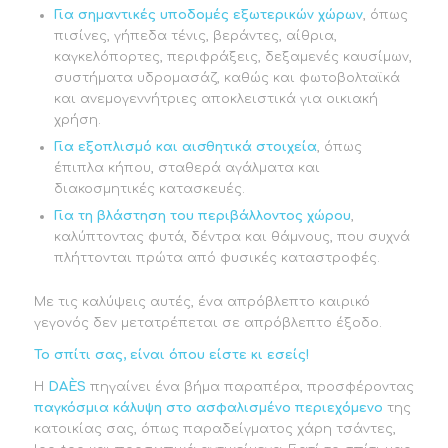
Για σημαντικές υποδομές εξωτερικών χώρων
, όπως
πισίνες, γήπεδα τένις, βεράντες, αίθρια,
καγκελόπορτες, περιφράξεις, δεξαμενές καυσίμων,
συστήματα υδρομασάζ, καθώς και φωτοβολταϊκά
και ανεμογεννήτριες αποκλειστικά για οικιακή
χρήση.
Για εξοπλισμό και αισθητικά στοιχεία
, όπως
έπιπλα κήπου, σταθερά αγάλματα και
διακοσμητικές κατασκευές.
Για τη βλάστηση του περιβάλλοντος χώρου
,
καλύπτοντας φυτά, δέντρα και θάμνους, που συχνά
πλήττονται πρώτα από φυσικές καταστροφές.
Με τις καλύψεις αυτές, ένα απρόβλεπτο καιρικό
γεγονός δεν μετατρέπεται σε απρόβλεπτο έξοδο.
Το σπίτι σας, είναι όπου είστε κι εσείς!
Η
DA
È
S
πηγαίνει ένα βήμα παραπέρα, προσφέροντας
παγκόσμια κάλυψη στο ασφαλισμένο περιεχόμενο
της
κατοικίας σας, όπως παραδείγματος χάρη τσάντες,