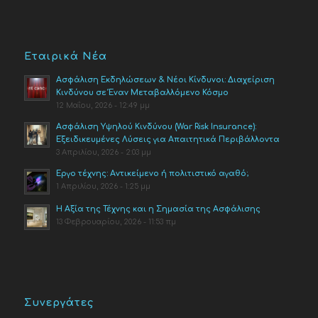
Εταιρικά Νέα
Ασφάλιση Εκδηλώσεων & Νέοι Κίνδυνοι: Διαχείριση
Κινδύνου σε Έναν Μεταβαλλόμενο Κόσμο
12 Μαΐου, 2026 - 12:49 μμ
Ασφάλιση Υψηλού Κινδύνου (War Risk Insurance):
Εξειδικευμένες Λύσεις για Απαιτητικά Περιβάλλοντα
3 Απριλίου, 2026 - 2:03 μμ
Έργο τέχνης: Αντικείμενο ή πολιτιστικό αγαθό;
1 Απριλίου, 2026 - 1:25 μμ
Η Αξία της Τέχνης και η Σημασία της Ασφάλισης
13 Φεβρουαρίου, 2026 - 11:53 πμ
Συνεργάτες