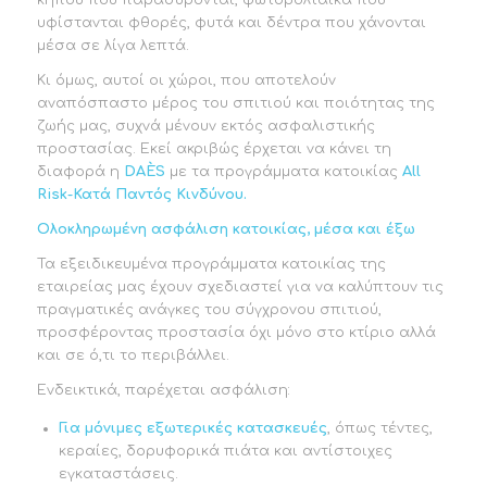
υφίστανται φθορές, φυτά και δέντρα που χάνονται
μέσα σε λίγα λεπτά.
Κι όμως, αυτοί οι χώροι, που αποτελούν
αναπόσπαστο μέρος του σπιτιού και ποιότητας της
ζωής μας, συχνά μένουν εκτός ασφαλιστικής
προστασίας. Εκεί ακριβώς έρχεται να κάνει τη
διαφορά η
DA
È
S
με τα προγράμματα κατοικίας
All
Risk
-Κατά Παντός Κινδύνου.
Ολοκληρωμένη ασφάλιση κατοικίας, μέσα και έξω
Τα εξειδικευμένα προγράμματα κατοικίας της
εταιρείας μας έχουν σχεδιαστεί για να καλύπτουν τις
πραγματικές ανάγκες του σύγχρονου σπιτιού,
προσφέροντας προστασία όχι μόνο στο κτίριο αλλά
και σε ό,τι το περιβάλλει.
Ενδεικτικά, παρέχεται ασφάλιση:
Για μόνιμες εξωτερικές κατασκευές
, όπως τέντες,
κεραίες, δορυφορικά πιάτα και αντίστοιχες
εγκαταστάσεις.