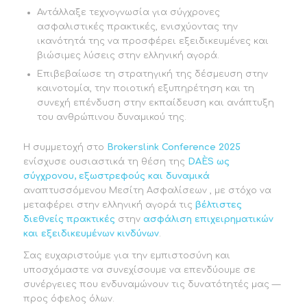
Αντάλλαξε τεχνογνωσία για σύγχρονες
ασφαλιστικές πρακτικές, ενισχύοντας την
ικανότητά της να προσφέρει εξειδικευμένες και
βιώσιμες λύσεις στην ελληνική αγορά.
Επιβεβαίωσε τη στρατηγική της δέσμευση στην
καινοτομία, την ποιοτική εξυπηρέτηση και τη
συνεχή επένδυση στην εκπαίδευση και ανάπτυξη
του ανθρώπινου δυναμικού της.
Η συμμετοχή στο
Brokerslink Conference 2025
ενίσχυσε ουσιαστικά τη θέση της
DA
È
S
ως
σύγχρονου
,
εξωστρεφούς
και
δυναμικά
αναπτυσσόμενου Μεσίτη Ασφαλίσεων , με στόχο να
μεταφέρει στην ελληνική αγορά τις
βέλτιστες
διεθνείς
πρακτικές
στην
ασφάλιση
επιχειρηματικών
και
εξειδικευμένων
κινδύνων
.
Σας ευχαριστούμε για την εμπιστοσύνη και
υποσχόμαστε να συνεχίσουμε να επενδύουμε σε
συνέργειες που ενδυναμώνουν τις δυνατότητές μας —
προς όφελος όλων.