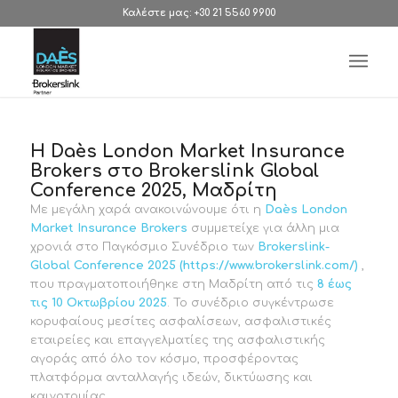
Καλέστε μας: +30 21 5560 9900
Η Daès London Market Insurance
Brokers στο Brokerslink Global
Conference 2025, Μαδρίτη
Με μεγάλη χαρά ανακοινώνουμε ότι η
Daès
London
Market
Insurance Brokers
συμμετείχε για άλλη μια
χρονιά στο Παγκόσμιο Συνέδριο των
Brokerslink-
Global Conference 2025 (
https
://
www
.
brokerslink
.
com
/
)
,
που πραγματοποιήθηκε στη Μαδρίτη από τις
8 έως
τις 10 Οκτωβρίου 2025
. Το συνέδριο συγκέντρωσε
κορυφαίους μεσίτες ασφαλίσεων, ασφαλιστικές
εταιρείες και επαγγελματίες της ασφαλιστικής
αγοράς από όλο τον κόσμο, προσφέροντας
πλατφόρμα ανταλλαγής ιδεών, δικτύωσης και
καινοτομίας.