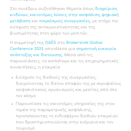
Στο συνέδριο συζητήθηκαν θέματα όπως
διαχείριση
κινδύνων
,
καινοτόμες λύσεις στην ασφάλιση
,
ψηφιακή
μετάβαση
και
παγκόσμιες συνεργασίες
, με στόχο την
ενίσχυση της ανταγωνιστικότητας και της
βιωσιμότητας στον χώρο των μεσιτών.
Η συμμετοχή της
DA
È
S
στο
Brokerslink Global
Conference 2025
αποτέλεσε μια
σημαντική
ευκαιρία
ανάπτυξης
και
δικτύωσης
.
Μέσα από τις
παρουσιάσεις, τα workshops και τις επιχειρηματικές
συναντήσεις, η εταιρεία:
Ενίσχυσε τις διεθνείς της συνεργασίες,
διευρύνοντας το δίκτυο επαφών της με κορυφαίους
ασφαλιστικούς οργανισμούς και μεσίτες από όλο
τον κόσμο.
Παρουσίασε τις καινοτόμες υπηρεσίες της στον
τομέα της παραμετρικής ασφάλισης,
προσελκύοντας το ενδιαφέρον διεθνών εταιρειών
που δραστηριοποιούνται στην ενέργεια και τον
τουρισμό.