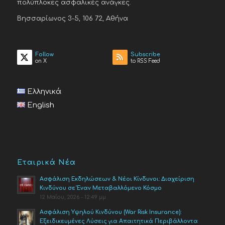
πολύπλοκες ασφαλικές ανάγκες.
Βησσαρίωνος 3-5, 106 72, Αθήνα
Follow
Subscribe
on X
to RSS Feed
Ελληνικά
English
Εταιρικά Νέα
Ασφάλιση Εκδηλώσεων & Νέοι Κίνδυνοι: Διαχείριση
Κινδύνου σε Έναν Μεταβαλλόμενο Κόσμο
12 Μαΐου, 2026 - 12:49 μμ
Ασφάλιση Υψηλού Κινδύνου (War Risk Insurance):
Εξειδικευμένες Λύσεις για Απαιτητικά Περιβάλλοντα