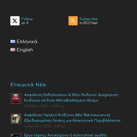
Follow
Subscribe
on X
to RSS Feed
Ελληνικά
English
Εταιρικά Νέα
Ασφάλιση Εκδηλώσεων & Νέοι Κίνδυνοι: Διαχείριση
Κινδύνου σε Έναν Μεταβαλλόμενο Κόσμο
12 Μαΐου, 2026 - 12:49 μμ
Ασφάλιση Υψηλού Κινδύνου (War Risk Insurance):
Εξειδικευμένες Λύσεις για Απαιτητικά Περιβάλλοντα
3 Απριλίου, 2026 - 2:03 μμ
Έργο τέχνης: Αντικείμενο ή πολιτιστικό αγαθό;