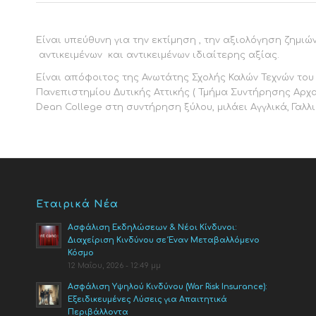
Είναι υπεύθυνη για την εκτίμηση , την αξιολόγηση ζημι
αντικειμένων και αντικειμένων ιδιαίτερης αξίας.
Είναι απόφοιτος της Ανωτάτης Σχολής Καλών Τεχνών του
Πανεπιστημίου Δυτικής Αττικής ( Τμήμα Συντήρησης Αρχα
Dean College στη συντήρηση ξύλου, μιλάει Αγγλικά, Γαλλι
Εταιρικά Νέα
Ασφάλιση Εκδηλώσεων & Νέοι Κίνδυνοι:
Διαχείριση Κινδύνου σε Έναν Μεταβαλλόμενο
Κόσμο
12 Μαΐου, 2026 - 12:49 μμ
Ασφάλιση Υψηλού Κινδύνου (War Risk Insurance):
Εξειδικευμένες Λύσεις για Απαιτητικά
Περιβάλλοντα