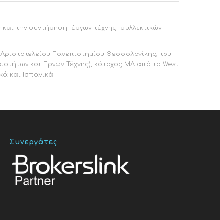
ών και την συντήρηση έργων τέχνης συλλεκτικών
 Αριστοτελείου Πανεπιστημίου Θεσσαλονίκης, του
ιοτήτων και Εργων Τέχνης), κάτοχος ΜΑ από το West
κά και Ισπανικά.
Συνεργάτες