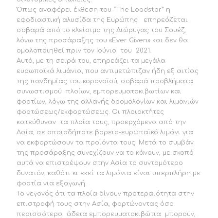
Όπως αναφέρει έκθεση του “The Loadstar” η
εφοδιαστική αλυσίδα της Ευρώπης επηρεάζεται
σοβαρά από το κλείσιμο της Διώρυγας του Σουέζ,
λόγω της προσάραξης του «Ever Given» και δεν θα
ομαλοποιηθεί πριν τον Ιούνιο του 2021.
Αυτό, με τη σειρά του, επηρεάζει τα μεγάλα
ευρωπαϊκά λιμάνια, που αντιμετώπιζαν ήδη εξ αιτίας
της πανδημίας του κορονοϊού, σοβαρά προβλήματα
συνωστισμού πλοίων, εμπορευματοκιβωτίων και
φορτίων, λόγω της αλλαγής δρομολογίων και λιμανιών
φορτώσεως/εκφορτώσεως. Οι πλοιοκτήτες
κατεύθυναν τα πλοία τους, προερχόμενα από την
Ασία, σε οποιοδήποτε βορειο-ευρωπαϊκό λιμάνι για
να εκφορτώσουν τα προϊόντα τους. Μετά το συμβάν
της προσάραξης συνεχίζουν να το κάνουν, με σκοπό
αυτά να επιστρέψουν στην Ασία το συντομότερο
δυνατόν, καθότι κι εκεί τα λιμάνια είναι υπερπλήρη με
φορτία για εξαγωγή.
Το γεγονός ότι τα πλοία δίνουν προτεραιότητα στην
επιστροφή τους στην Ασία, φορτώνοντας όσο
περισσότερα άδεια εμπορευματοκιβώτια μπορούν,