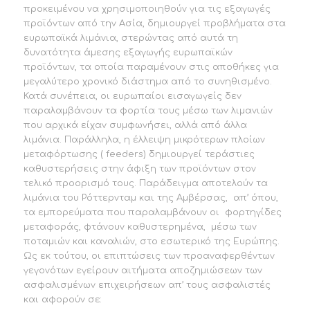
προκειμένου να χρησιμοποιηθούν για τις εξαγωγές
προϊόντων από την Ασία, δημιουργεί προβλήματα στα
ευρωπαϊκά λιμάνια, στερώντας από αυτά τη
δυνατότητα άμεσης εξαγωγής ευρωπαϊκών
προϊόντων, τα οποία παραμένουν στις αποθήκες για
μεγαλύτερο χρονικό διάστημα από το συνηθισμένο.
Κατά συνέπεια, οι ευρωπαίοι εισαγωγείς δεν
παραλαμβάνουν τα φορτία τους μέσω των λιμανιών
που αρχικά είχαν συμφωνήσει, αλλά από άλλα
λιμάνια. Παράλληλα, η έλλειψη μικρότερων πλοίων
μεταφόρτωσης ( feeders) δημιουργεί τεράστιες
καθυστερήσεις στην άφιξη των προϊόντων στον
τελικό προορισμό τους. Παράδειγμα αποτελούν τα
λιμάνια του Ρόττερνταμ και της Αμβέρσας, απ’ όπου,
τα εμπορεύματα που παραλαμβάνουν οι φορτηγίδες
μεταφοράς, φτάνουν καθυστερημένα, μέσω των
ποταμιών και καναλιών, στο εσωτερικό της Ευρώπης.
Ως εκ τούτου, οι επιπτώσεις των προαναφερθέντων
γεγονότων εγείρουν αιτήματα αποζημιώσεων των
ασφαλισμένων επιχειρήσεων απ’ τους ασφαλιστές
και αφορούν σε: