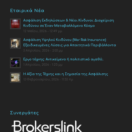
Εταιρικά Νέα
Ασφάλιση Εκδηλώσεων & Νέοι Κίνδυνοι: Διαχείριση
Κινδύνου σε Έναν Μεταβαλλόμενο Κόσμο
12 Μαΐου, 2026 - 12:49 μμ
Ασφάλιση Υψηλού Κινδύνου (War Risk Insurance):
Εξειδικευμένες Λύσεις για Απαιτητικά Περιβάλλοντα
3 Απριλίου, 2026 - 2:03 μμ
Έργο τέχνης: Αντικείμενο ή πολιτιστικό αγαθό;
1 Απριλίου, 2026 - 1:25 μμ
Η Αξία της Τέχνης και η Σημασία της Ασφάλισης
13 Φεβρουαρίου, 2026 - 11:53 πμ
Συνεργάτες