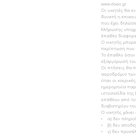
www.daes.gr.
Οι νικητές θα ε
δυνατή η επικο
που έχει δηλώσε
Κλήρωσης υποχρε
έπαθλο διαφορε
Ο νικητής μπορ
περίπτωση που 
Το έπαθλο όσον 
εξαργύρωσή του 
Οι πτήσεις θα π
αεροδρόμιο των
όταν οι καιρικέ
ημερομηνία παρ
ιστοσελίδα της 
επάθλου από του
διαβατηρίου του
Ο νικητής χάνει
• α) δεν πληροί
• β) δεν αποδε
• γ) δεν προσέλ