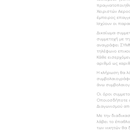
πραγνατοποιηθο
Χειριστών Αεροσ
έμπειρος επαγγ
Ισχύουν οι παρα
Δικαίωμα συμμε
συμμετοχή με τη
αναγράφει ΣΥΜΜ
τηλέφωνο επικοι
Κάθε εισερχόμεν
αριθμό ως «αρι
Η κλήρωση θα λά
συμβολαιογράφο
άνω συμβολαιογρ
Οι όροι συμμετο
Οποιοσδήποτε συ
Διαγωνισμού από
Με την διαδικασ
λάβει το έπαθλ
των νικητών θα 