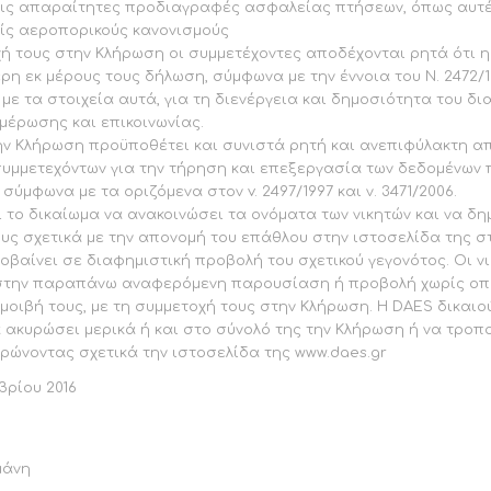
 τις απαραίτητες προδιαγραφές ασφαλείας πτήσεων, όπως αυτέ
είς αεροπορικούς κανονισμούς
ή τους στην Κλήρωση οι συμμετέχοντες αποδέχονται ρητά ότι η
ρη εκ μέρους τους δήλωση, σύμφωνα με την έννοια του Ν. 2472/1
με τα στοιχεία αυτά, για τη διενέργεια και δημοσιότητα του δι
μέρωσης και επικοινωνίας.
ην Κλήρωση προϋποθέτει και συνιστά ρητή και ανεπιφύλακτη α
συμμετεχόντων για την τήρηση και επεξεργασία των δεδομένων
σύμφωνα με τα οριζόμενα στον v. 2497/1997 και ν. 3471/2006.
 το δικαίωμα να ανακοινώσει τα ονόματα των νικητών και να δη
ς σχετικά με την απονομή του επάθλου στην ιστοσελίδα της σ
οβαίνει σε διαφημιστική προβολή του σχετικού γεγονότος. Οι ν
στην παραπάνω αναφερόμενη παρουσίαση ή προβολή χωρίς ο
οιβή τους, με τη συμμετοχή τους στην Κλήρωση. Η DAES δικαιο
 ακυρώσει μερικά ή και στο σύνολό της την Κλήρωση ή να τροπ
ρώνοντας σχετικά την ιστοσελίδα της www.daes.gr
βρίου 2016
μάνη