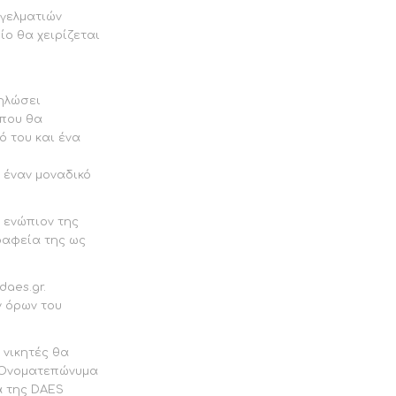
γελματιών
ίο θα χειρίζεται
ηλώσει
όπου θα
 του και ένα
ι έναν μοναδικό
. ενώπιον της
ραφεία της ως
daes.gr.
ν όρων του
 νικητές θα
α Ονοματεπώνυμα
δα της DAES