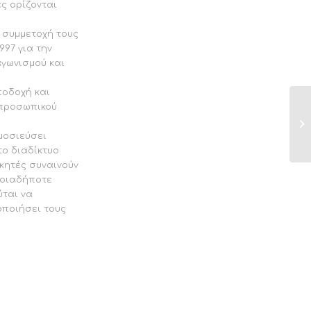
ς ορίζονται
 συμμετοχή τους
997 για την
αγωνισμού και
ποδοχή και
 προσωπικού
μοσιεύσει
το διαδίκτυο
ικητές συναινούν
ποιαδήποτε
ύται να
οποιήσει τους