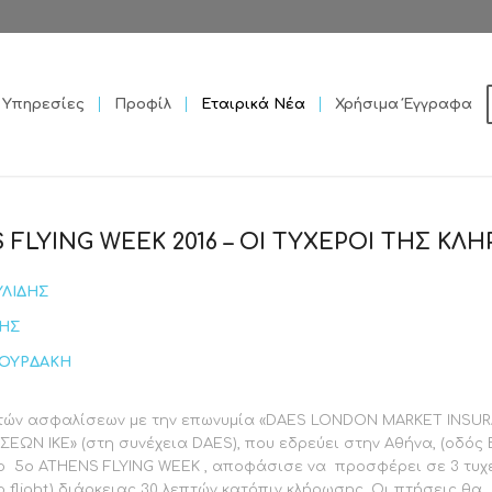
Υπηρεσίες
Προφίλ
Εταιρικά Νέα
Χρήσιμα Έγγραφα
 FLYING WEEK 2016 – ΟΙ ΤΥΧΕΡΟΙ ΤΗΣ ΚΛ
ΥΛΙΔΗΣ
ΣΗΣ
ΧΟΥΡΔΑΚΗ
ιτών ασφαλίσεων με την επωνυμία «DAES LONDON MARKET INSU
ΕΩΝ IKE» (στη συνέχεια DAES), που εδρεύει στην Αθήνα, (οδός
 το 5ο ATHENS FLYING WEEK , αποφάσισε να προσφέρει σε 3 τυχ
 flight) διάρκειας 30 λεπτών κατόπιν κλήρωσης. Οι πτήσεις θα