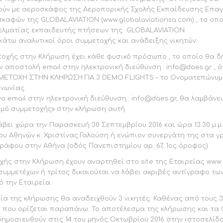
ύν με αεροσκάφος της Aεροπορικής Σχολής Εκπαίδευσης Επαγ
καφών της GLOBALAVIATION (www.globalaviationsa.com) , το οπο
ελματίας εκπαιδευτής πτήσεων της GLOBALAVIATION.
κάτω αναλυτικοί όροι συμμετοχής και ανάδειξης νικητών:
τοχής στην Κλήρωση έχει κάθε φυσικό πρόσωπο , το οποίο θα δ
ν αποστολή email στην ηλεκτρονική διεύθυνση : info@daes.gr , 
ΕΤΟΧΗ ΣΤΗΝ ΚΛΗΡΩΣΗ ΓΙΑ 3 DEMO FLIGHTS – το Ονοματεπώνυμό
νωνίας.
ο email στην ηλεκτρονική διεύθυνση : info@daes.gr, θα λαμβάνε
θμό συμμετοχής» στην κλήρωση αυτή.
βει χώρα την Παρασκευή 30 Σεπτεμβρίου 2016 και ώρα 13.30 μ.μ
υ Αθηνών κ. Χριστίνας Γαλούση ή ενώπιον συνεργάτη της στα γ
άφου στην Αθήνα (οδός Πανεπιστημίου αρ. 67, 1ος όροφος).
χής στην Κλήρωση έχουν αναρτηθεί στο site της Εταιρείας www.
μμετέχων ή τρίτος δικαιούται να λάβει ακριβές αντίγραφο τω
 την Εταιρεία.
ία της κλήρωσης θα αναδειχθούν 3 νικητές. Καθένας από τους 3
ο που ορίζεται παραπάνω. Το αποτέλεσμα της κλήρωσης και τ
δημοσιευθούν στις 14 του μηνός Οκτωβρίου 2016 στην ιστοσελί