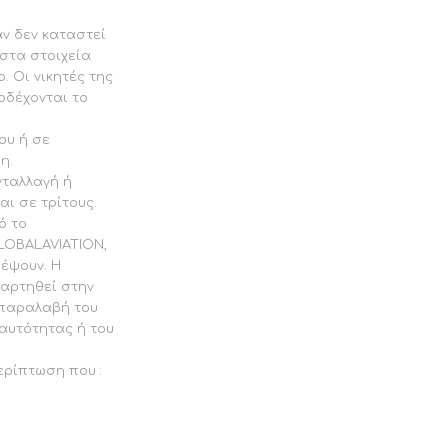
άν δεν καταστεί
στα στοιχεία
. Οι νικητές της
οδέχονται το
ου ή σε
η.
νταλλαγή ή
αι σε τρίτους.
ό το
LOBALAVIATION,
ρέψουν. Η
ναρτηθεί στην
 παραλαβή του
ταυτότητας ή του
ερίπτωση που :