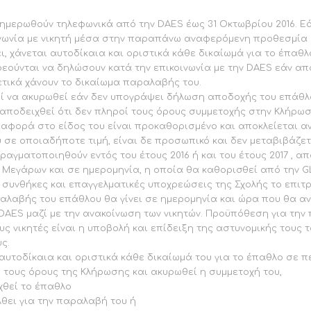
νημερωθούν τηλεφωνικά από την DAES έως 31 Οκτωβρίου 2016. Ε
ινωνία με νικητή μέσα στην παραπάνω αναφερόμενη προθεσμία 
ι, χάνεται αυτοδίκαια και οριστικά κάθε δικαίωμά για το έπαθλο
ούνται να δηλώσουν κατά την επικοινωνία με την DAES εάν απ
τικά χάνουν το δικαίωμα παραλαβής του.
εί να ακυρωθεί εάν δεν υπογράψει δήλωση αποδοχής του επάθλ
αποδειχθεί ότι δεν πληροί τους όρους συμμετοχής στην Κλήρωσ
αφορά στο είδος του είναι προκαθορισμένο και αποκλείεται α
σε οποιαδήποτε τιμή, είναι δε προσωπικό και δεν μεταβιβάζετ
ραγματοποιηθούν εντός του έτους 2016 ή και του έτους 2017 , απ
 Μεγάρων και σε ημερομηνία, η οποία θα καθορισθεί από την G
ς συνθήκες και επαγγελματικές υποχρεώσεις της Σχολής το επιτ
αλαβής του επάθλου θα γίνει σε ημερομηνία και ώρα που θα α
DAES μαζί με την ανακοίνωση των νικητών. Προϋπόθεση για την
ς νικητές είναι η υποβολή και επίδειξη της αστυνομικής τους 
ς.
 αυτοδίκαια και οριστικά κάθε δικαίωμά του για το έπαθλο σε π
 τους όρους της Κλήρωσης και ακυρωθεί η συμμετοχή του,
χθεί το έπαθλο
θει για την παραλαβή του ή