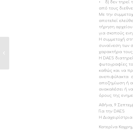
• δ) δεν τηρεί
από τους διεθν
Με την συμμετοχ
αποτελεί ελεύθε
τήρηση αρχείου 
για σκοπούς ενη
Η συμμετοχή στ
συναίνεση των 
ATHENS FLYING
χαρακτήρα τους 
WEEK 2016
Η DAES διατηρεί
φωτογραφίες του
καθώς και να πρ
ανεπιφύλακτα 
αποζημίωση ή αμ
ανακαλέσει ή να
όρους της ενημε
Αθήνα, 9 Σεπτεμ
Για την DAES
Η Διαχειρίστρια
Κατερίνα Καχρη