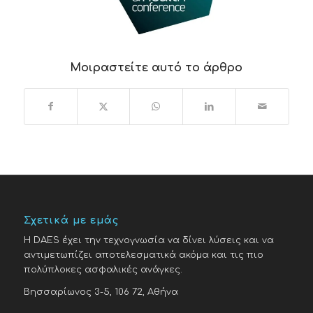
Μοιραστείτε αυτό το άρθρο
Σχετικά με εμάς
H DAES έχει την τεχνογνωσία να δίνει λύσεις και να
αντιμετωπίζει αποτελεσματικά ακόμα και τις πιο
πολύπλοκες ασφαλικές ανάγκες.
Βησσαρίωνος 3-5, 106 72, Αθήνα