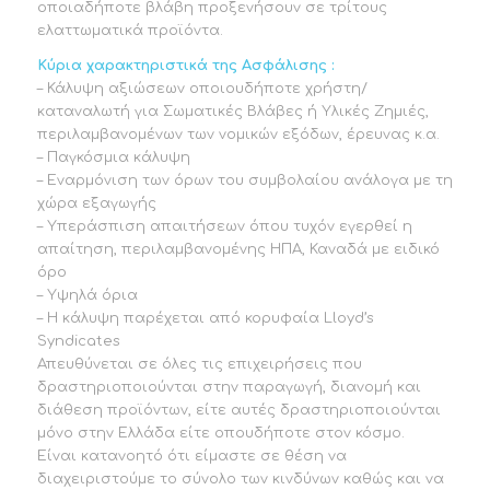
οποιαδήποτε βλάβη προξενήσουν σε τρίτους
ελαττωματικά προϊόντα.
Κύρια χαρακτηριστικά της Ασφάλισης :
– Κάλυψη αξιώσεων οποιουδήποτε χρήστη/
καταναλωτή για Σωματικές Βλάβες ή Υλικές Ζημιές,
περιλαμβανομένων των νομικών εξόδων, έρευνας κ.α.
– Παγκόσμια κάλυψη
– Εναρμόνιση των όρων του συμβολαίου ανάλογα με τη
χώρα εξαγωγής
– Υπεράσπιση απαιτήσεων όπου τυχόν εγερθεί η
απαίτηση, περιλαμβανομένης ΗΠΑ, Καναδά με ειδικό
όρο
– Υψηλά όρια
– Η κάλυψη παρέχεται από κορυφαία Lloyd’s
Syndicates
Απευθύνεται σε όλες τις επιχειρήσεις που
δραστηριοποιούνται στην παραγωγή, διανομή και
διάθεση προϊόντων, είτε αυτές δραστηριοποιούνται
μόνο στην Ελλάδα είτε οπουδήποτε στον κόσμο.
Είναι κατανοητό ότι είμαστε σε θέση να
διαχειριστούμε το σύνολο των κινδύνων καθώς και να