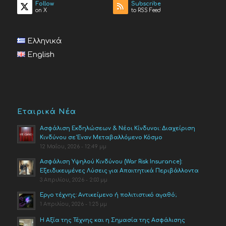
Follow
Subscribe
on X
to RSS Feed
Ελληνικά
English
Εταιρικά Νέα
Ασφάλιση Εκδηλώσεων & Νέοι Κίνδυνοι: Διαχείριση
Κινδύνου σε Έναν Μεταβαλλόμενο Κόσμο
12 Μαΐου, 2026 - 12:49 μμ
Ασφάλιση Υψηλού Κινδύνου (War Risk Insurance):
Εξειδικευμένες Λύσεις για Απαιτητικά Περιβάλλοντα
3 Απριλίου, 2026 - 2:03 μμ
Έργο τέχνης: Αντικείμενο ή πολιτιστικό αγαθό;
1 Απριλίου, 2026 - 1:25 μμ
Η Αξία της Τέχνης και η Σημασία της Ασφάλισης