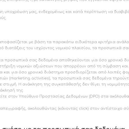
η υποχρέωση μας, ενδεχομένως και κατά περίπτωση να διαβι
ούς.
ποφασίζεται με βάση τα παρακάτω ειδικότερα κριτήρια ανάλο
 διατάξεις του ισχύοντος νομικού πλαισίου, τα προσωπικά σα
τα προσωπικά σας δεδομένα αποθηκεύονται για όσο χρονικό διά
ποστήριξη νομικών αξιώσεων που απορρέουν από τη σύμβαση κα
και για όσο χρονικό διάστημα προσδιορίζεται από λοιπές φορο
ών (marketing activities), τα προσωπικά σας δεδομένα τηρούν
στιγμή. Η ανάκληση της συγκατάθεσής δεν θίγει τη νομιμότητ
άκλησή της.
τε στον Υπεύθυνο Προστασίας Δεδομένων (DPO) στα ακόλουθα στ
πεγγραφής, ακολουθώντας (κάνοντας click) στον αντίστοιχο σύνδ