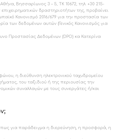
α, Βησσαρίωνος 3 – 5, ΤΚ 10672, τηλ: +30 215-
 των επιχειρηματικών δραστηριοτήτων της, προβαίνει
παϊκό Κανονισμό 2016/679 για την προστασία των
ία των δεδομένων αυτών (Γενικός Κανονισμός για
υνο Προστασίας Δεδομένων (DPO) κα Κατερίνα
φώνου, η διεύθυνση ηλεκτρονικού ταχυδρομείου
χήματος, του ταξιδιού ή της περιουσίας την
νομικών συναλλαγών με τους συνεργάτες ή/και
ν;
 όπως για παράδειγμα η διερεύνηση, η προσφορά, η