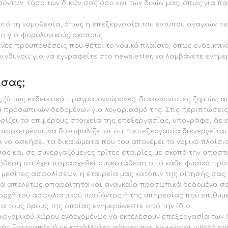
ρόντων, τόσο των δικών σας όσο και των δικών μας, όπως για 
πό τη νομοθεσία, όπως η επεξεργασία του εντύπου αναγκών πε
η για φορολογικούς σκοπούς.
ένες προϋποθέσεις που θέτει το νομικό πλαίσιο, όπως ενδεικτικ
ινδύνου, για να εγγραφείτε στο newsletter, να λαμβάνετε ενημε
 σας;
 (όπως ενδεικτικά πραγματογνώμονες, διακανονιστές ζημιών, 
 προσωπικών δεδομένων για λογαριασμό της. Στις περιπτώσεις 
ίζει τα επιμέρους στοιχεία της επεξεργασίας, υπογράφει δε ε
ροκειμένου να διασφαλίζεται ότι η επεξεργασία διενεργείται 
να ασκήσει τα δικαιώματα που του απονέμει το νομικό πλαίσιο
σας και σε συνεργαζόμενες τρίτες εταιρίες με σκοπό την αποστ
πόθεση ότι έχει παρασχεθεί συγκατάθεση από κάθε φυσικό πρό
μεσίτες ασφαλίσεων, η εταιρεία μας κατόπιν της αίτησής σας 
τα απολύτως απαραίτητα και αναγκαία προσωπικά δεδομένα σε σ
ροχή του ασφαλιστικού προϊόντος ή της υπηρεσίας που επιθυμε
ια τους όρους της οποίας ενημερώνεστε από την ίδια.
κονομικού Χώρου ενδεχομένως να εκτελέσουν επεξεργασία των 
ής Επιτροπής ή με κατάλληλες ρήτρες που εγγυώνται υψηλό ε