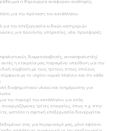
παράδειγμα η δημιουργία αναφορών ανάληψης
λάτη για την πρόταση του κατάλληλου
ά για την επεξεργασία ειδικών κατηγοριών
ρώσεις για προϊόντα, υπηρεσίες, νέα, προσφορές.
ασφαλιστικούς διαμεσολαβητές, αντασφαλιστές)
αυτές η εταιρεία μας παραμένει υπεύθυνη για την
ιδική σύμβαση με τους τρίτους στους οποίους
σύμφωνα με το ισχύον νομικό πλαίσιο και ότι κάθε
.
ολή διαφημιστικού υλικού και ενημέρωσης για
σωπο.
για την παροχή του κατάλληλου για εσάς
υνεργαζόμενες τρίτες εταιρείες, όπως π.χ. στην
ίτε, ωστόσο η σχετική επεξεργασία διενεργείται
δεδομένων σας για λογαριασμό μας, μόνο εφόσον
πίπεδο ασφάλειας αναφορικά με την επεξεργασία