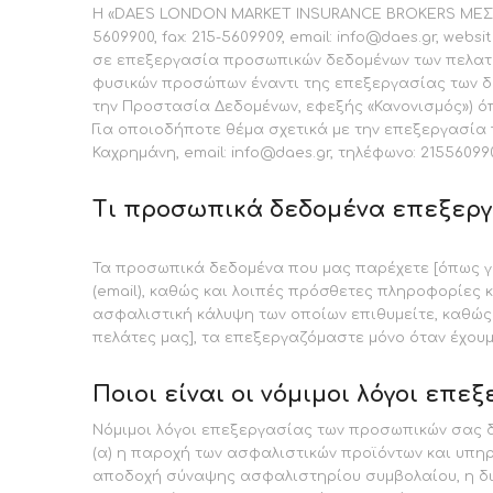
Η «DAES LONDON MARKET INSURANCE BROKERS ΜΕΣΙΤΕΣ 
5609900, fax: 215-5609909, email: info@daes.gr, web
σε επεξεργασία προσωπικών δεδομένων των πελατών
φυσικών προσώπων έναντι της επεξεργασίας των δε
την Προστασία Δεδομένων, εφεξής «Κανονισμός») όπ
Για οποιοδήποτε θέμα σχετικά με την επεξεργασία
Καχρημάνη, email: info@daes.gr, τηλέφωνο: 21556099
Τι προσωπικά δεδομένα επεξεργ
Τα προσωπικά δεδομένα που μας παρέχετε [όπως γι
(email), καθώς και λοιπές πρόσθετες πληροφορίες κ
ασφαλιστική κάλυψη των οποίων επιθυμείτε, καθώς 
πελάτες μας], τα επεξεργαζόμαστε μόνο όταν έχουμε
Ποιοι είναι οι νόμιμοι λόγοι επ
Νόμιμοι λόγοι επεξεργασίας των προσωπικών σας δ
(α) η παροχή των ασφαλιστικών προϊόντων και υπη
αποδοχή σύναψης ασφαλιστηρίου συμβολαίου, η δι