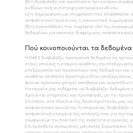
(β) η διαφύλαξη και προστασία των εννόμων συμφε
κινδύνων ανά αντίστοιχη κατηγορία κινδύνου.
(γ) η συμμόρφωση με υποχρέωση που επιβάλλεται α
ασφαλιστικού προϊόντος, η κανονιστική συμμόρφωσ
(δ) η συγκατάθεση που παρέχετε υπό τις συγκεκριμ
δεδομένων για σκοπούς διαχείρισης ασφαλιστικού κ
Πού κοινοποιούνται τα δεδομένα
Η DAES διαβιβάζει προσωπικά δεδομένα σε τρίτους
στους οποίους η εταιρία αναθέτει την επεξεργασία
επεξεργασία των προσωπικών σας δεδομένων και ορ
αναθέτει εκτέλεση δραστηριοτήτων επεξεργασίας, π
φυσικό πρόσωπο μπορεί ελεύθερα και ανεμπόδιστα 
Η εταιρεία μας ενδέχεται να διαβιβάζει δεδομένα 
προϊόντα, υπηρεσίες και προσφορές, με την προϋ
Επιπλέον, στα πλαίσια της δραστηριότητάς μας ως 
ασφαλιστικού προϊόντος ή υπηρεσίας, διαβιβάζει 
ασφαλιστική εταιρεία της επιλογής σας για την πα
σύμφωνα με την πολιτική της εκάστοτε εταιρείας, γ
Επιπρόσθετα συνεργάτες μας εκτός Ευρωπαϊκού Οι
υπάρχει σχετική απόφαση επάρκειας της Ευρωπαϊκ