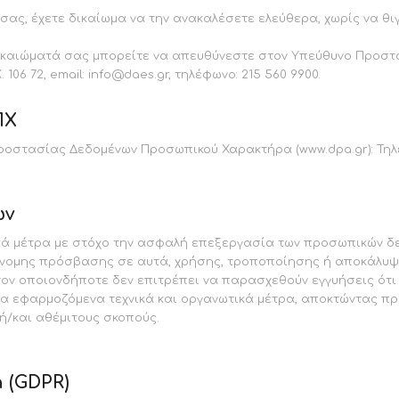
ας, έχετε δικαίωμα να την ανακαλέσετε ελεύθερα, χωρίς να θι
καιώματά σας μπορείτε να απευθύνεστε στον Υπεύθυνο Προστα
06 72, email: info@daes.gr, τηλέφωνο: 215 560 9900.
ΠΧ
οστασίας Δεδομένων Προσωπικού Χαρακτήρα (www.dpa.gr): Τηλεφων
ων
ικά μέτρα με στόχο την ασφαλή επεξεργασία των προσωπικών δ
νομης πρόσβασης σε αυτά, χρήσης, τροποποίησης ή αποκάλυψής
 στον οποιονδήποτε δεν επιτρέπει να παρασχεθούν εγγυήσεις ό
α εφαρμοζόμενα τεχνικά και οργανωτικά μέτρα, αποκτώντας π
ή/και αθέμιτους σκοπούς.
n (GDPR)